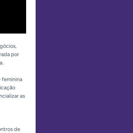
gócios,
rada por
a.
 feminina
nicação
cializar as
ontros de