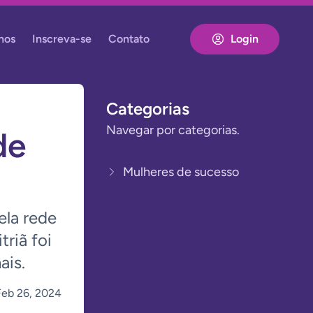
nos
Inscreva-se
Contato
Login
Categorias
Navegar por categorias.
de
Mulheres de sucesso
ela rede
riã foi
ais.
Feb 26, 2024