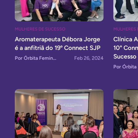
MULHERES DE SUCESSO
MULHERES 
Aromaterapeuta Débora Jorge
Clínica 
é a anfitriã do 19º Connect SJP
10° Conn
Sucesso 
Por Órbita Feminina
Feb 26, 2024