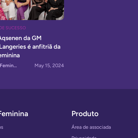
DE SUCESSO
 Aqsenen da GM
Langeries é anfitriã da
eminina
Por Órbita Feminina
May 15, 2024
Feminina
Produto
os
Área de associada