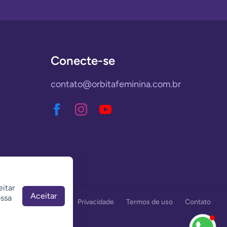
Conecte-se
contato@orbitafeminina.com.br
itar
Aceitar
ssa
Quem somos
Privacidade
Termos de uso
Contato