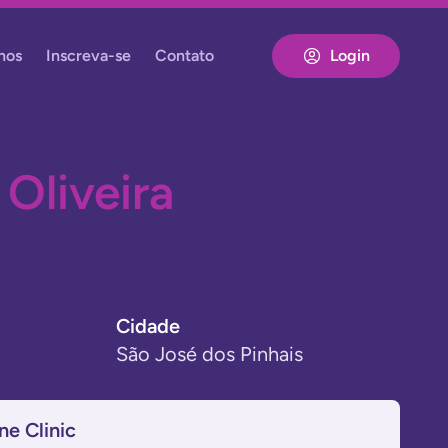
nos
Inscreva-se
Contato
Login
 Oliveira
Cidade
São José dos Pinhais
ne Clinic