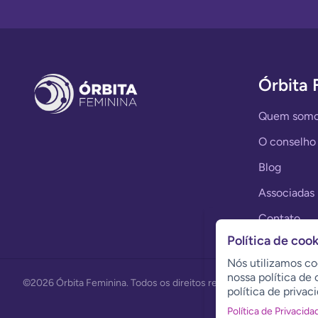
Órbita 
Quem som
O conselho
Blog
Associadas
Contato
Política de cook
Nós utilizamos co
nossa política d
©2026
Órbita Feminina
. Todos os direitos reservados.
política de privac
Política de Privacida