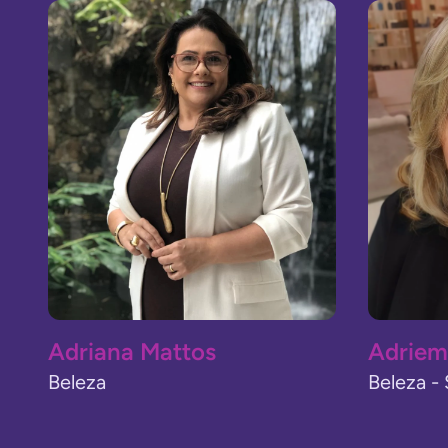
Adriana Mattos
Adriem
Beleza
Beleza -