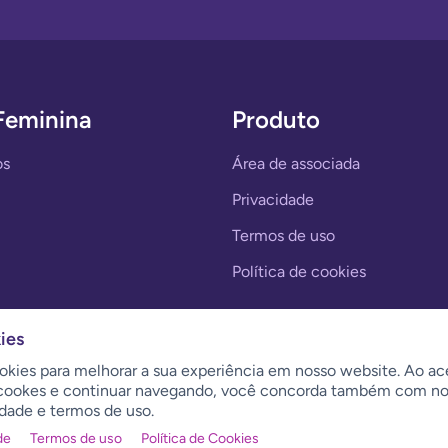
Feminina
Produto
os
Área de associada
Privacidade
Termos de uso
Política de cookies
ies
okies para melhorar a sua experiência em nosso website. Ao ace
e cookes e continuar navegando, você concorda também com no
idade e termos de uso.
de
Termos de uso
Política de Cookies